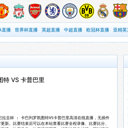
A直播
世界杯直播
英超直播
中超直播
欧冠杯直播
亚精英
特 VS 卡普巴里
0分，巴拉圭杯 : 卡巴列罗凯图特VS卡普巴里高清在线直播，无插件
时更新。比赛结束后可以在本站查看比赛全程录像、比赛比分、