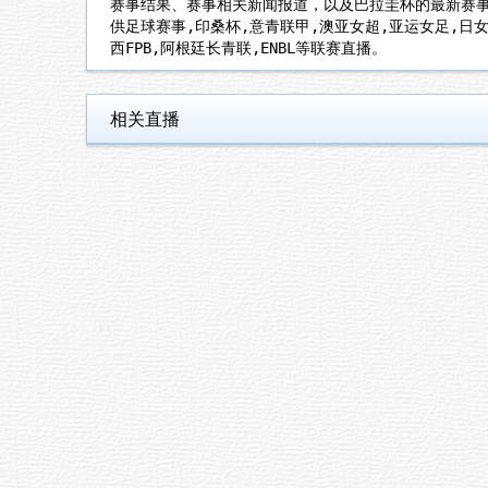
赛事结果、赛事相关新闻报道，以及巴拉圭杯的最新赛
供足球赛事,印桑杯,意青联甲,澳亚女超,亚运女足,日女乙
西FPB,阿根廷长青联,ENBL等联赛直播。
相关直播