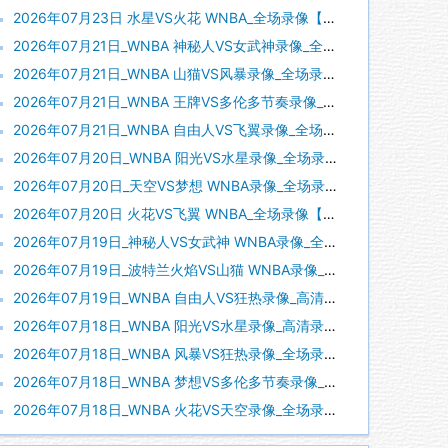
2026年07月23日 水星VS火花 WNBA_全场录像【视频集锦】
2026年07月21日_WNBA 神秘人VS女武神录像_全场录像【全场回放】
2026年07月21日_WNBA 山猫VS风暴录像_全场录像【高清回放】
2026年07月21日_WNBA 王牌VS多伦多节奏录像_全场录像【视频集锦】
2026年07月21日_WNBA 自由人VS飞翼录像_全场录像【视频集锦】
2026年07月20日_WNBA 阳光VS水星录像_全场录像【视频集锦】
2026年07月20日_天空VS梦想 WNBA录像_全场录像【视频集锦】
2026年07月20日 火花VS飞翼 WNBA_全场录像【视频集锦】
2026年07月19日_神秘人VS女武神 WNBA录像_全场录像【全场回放】
2026年07月19日_波特兰火焰VS山猫 WNBA录像_全场录像【视频集锦】
2026年07月19日_WNBA 自由人VS狂热录像_高清录像【全场回放】
2026年07月18日_WNBA 阳光VS水星录像_高清录像【全场回放】
2026年07月18日_WNBA 风暴VS狂热录像_全场录像【视频集锦】
2026年07月18日_WNBA 梦想VS多伦多节奏录像_高清录像【全场回放】
2026年07月18日_WNBA 火花VS天空录像_全场录像【全场回放】